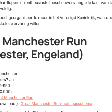
hardlopers en enthousiaste toeschouwers langs de kant van de
eweldig.
best georganiseerde races in het Verenigd Koninkrijk, waardoor
keloze ervaring willen.
t Manchester Run
ster, Engeland)
anchester
ners?
Ja
2–£50
0.000+
at Manchester Run
ownload je
Great Manchester Run-trainingsschema