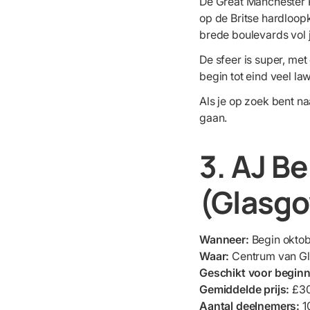
De Great Manchester 
op de Britse hardloopk
brede boulevards vol
De sfeer is super, me
begin tot eind veel la
Als je op zoek bent na
gaan.
3. AJ B
(Glasgo
Wanneer:
Begin okto
Waar:
Centrum van G
Geschikt voor begin
Gemiddelde prijs:
£3
Aantal deelnemers:
1