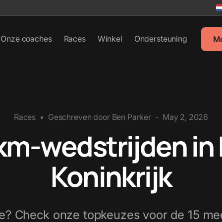
Onze coaches
Races
Winkel
Ondersteuning
M
Races
•
Geschreven door
Ben Parker
-
May 2, 2026
km-wedstrijden in
Koninkrijk
e? Check onze topkeuzes voor de 15 mee