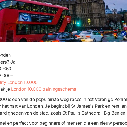
onden
ners?
Ja
0–£50
2.000+
ality London 10.000
ak je
London 10.000 trainingsschema
000 is een van de populairste weg races in het Verenigd Konink
het hart van Londen. Je begint bij St James's Park en rent la
digheden van de stad, zoals St Paul's Cathedral, Big Ben e
snel en perfect voor beginners of mensen die een nieuw persoon