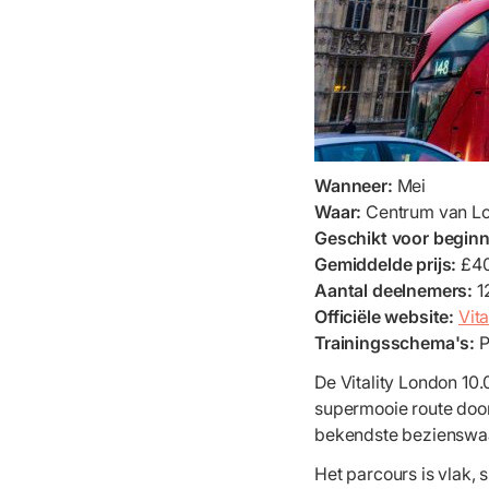
Wanneer:
Mei
Waar:
Centrum van L
Geschikt voor begin
Gemiddelde prijs:
£4
Aantal deelnemers:
1
Officiële website:
Vit
Trainingsschema's:
P
De Vitality London 10.
supermooie route door 
bekendste bezienswaar
Het parcours is vlak, 