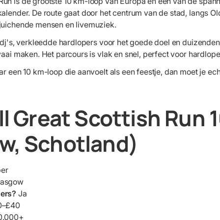
Run is de grootste 10 km-loop van Europa en een van de spa
alender. De route gaat door het centrum van de stad, langs Ol
 juichende mensen en livemuziek.
t dj's, verkleedde hardlopers voor het goede doel en duizenden
waai maken. Het parcours is vlak en snel, perfect voor hardlope
ar een 10 km-loop die aanvoelt als een feestje, dan moet je e
ell Great Scottish Run 
w, Schotland)
ber
lasgow
ners?
Ja
0–£40
0.000+