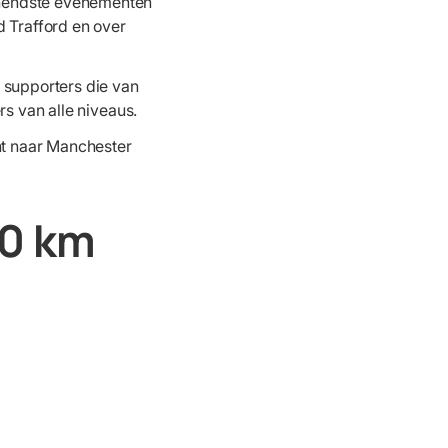
nnendste evenementen
d Trafford en over
 supporters die van
rs van alle niveaus.
cht naar Manchester
10 km