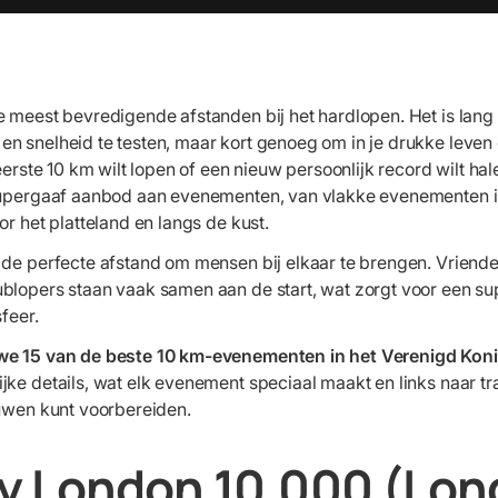
e meest bevredigende afstanden bij het hardlopen. Het is lang
n snelheid te testen, maar kort genoeg om in je drukke leven 
 eerste 10 km wilt lopen of een nieuw persoonlijk record wilt ha
 supergaaf aanbod aan evenementen, van vlakke evenementen i
or het platteland en langs de kust.
 de perfecte afstand om mensen bij elkaar te brengen. Vriende
blopers staan vaak samen aan de start, wat zorgt voor een su
sfeer.
we 15 van de beste 10 km-evenementen in het Verenigd Koni
jke details, wat elk evenement speciaal maakt en links naar t
ouwen kunt voorbereiden.
lity London 10.000 (Lon