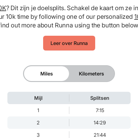
0K
? Dit zijn je doelsplits. Schakel de kaart om ze i
ur 10k time by following one of our personalized
1
find out more about Runna using the button below
Leer over Runna
Miles
Kilometers
Mijl
Splitsen
1
7:15
2
14:29
3
21:44