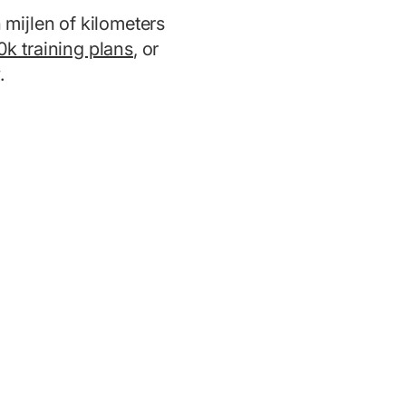
n mijlen of kilometers
0k training plans
, or
.