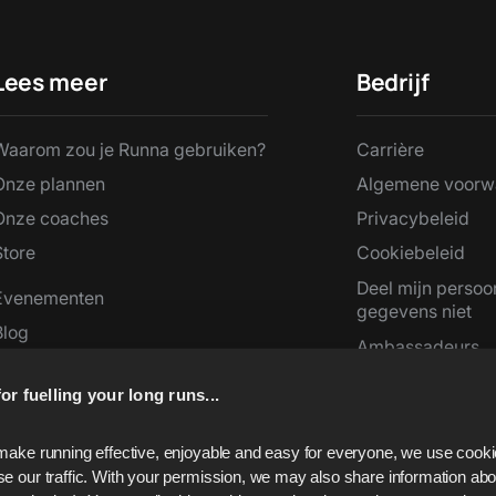
Lees meer
Bedrijf
Waarom zou je Runna gebruiken?
Carrière
Onze plannen
Algemene voorw
Onze coaches
Privacybeleid
Store
Cookiebeleid
Deel mijn persoon
Evenementen
gegevens niet
Blog
Ambassadeurs
Pers
or fuelling your long runs...
Ondersteuning
Tempo-calculator
make running effective, enjoyable and easy for everyone, we use cookie
e our traffic. With your permission, we may also share information abou