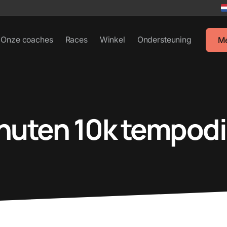
Onze coaches
Races
Winkel
Ondersteuning
M
nuten 10k tempod