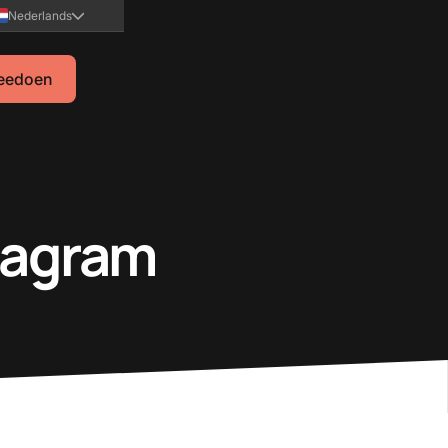
Nederlands
eedoen
iagram