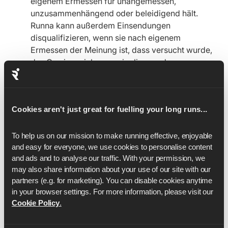
eigenem Ermessen für unangemessen,
unzusammenhängend oder beleidigend hält.
Runna kann außerdem Einsendungen
disqualifizieren, wenn sie nach eigenem
Ermessen der Meinung ist, dass versucht wurde,
das Gewinnspiel zu manipulieren oder zu
verfälschen.
Im Falle von Fehlern, Irrtümern,
Missverständnissen oder Streitigkeiten in Bezug
Cookies aren't just great for fuelling your long runs...
auf die Durchführung des Gewinnspiels ist die
Entscheidung Runna endgültig.
To help us on our mission to make running effective, enjoyable 
Runna will use your personal data to administer
and easy for everyone, we use cookies to personalise content 
the competition and in accordance with our
and ads and to analyse our traffic. With your permission, we 
Privacy Policy, which you can find
here
.
may also share information about your use of our site with our 
partners (e.g. for marketing). You can disable cookies anytime 
Diese Geschäftsbedingungen unterliegen den
in your browser settings. For more information, please visit our 
Gesetzen Englands und sind entsprechend
Cookie Policy
.
auszulegen. Du erklärst dich damit einverstanden,
dich der ausschließlichen Zuständigkeit der