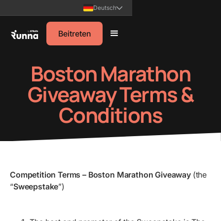
Deutsch
Beitreten
Boston Marathon
Giveaway Terms &
Conditions
Competition Terms – Boston Marathon Giveaway
(the
“
Sweepstake
”)