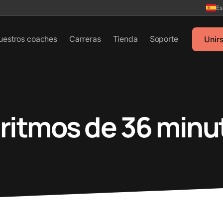
Es
uestros coaches
Carreras
Tienda
Soporte
Unir
 ritmos de 36 minu