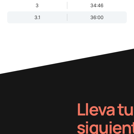
3
34:46
3.1
36:00
Lleva tu
siguien