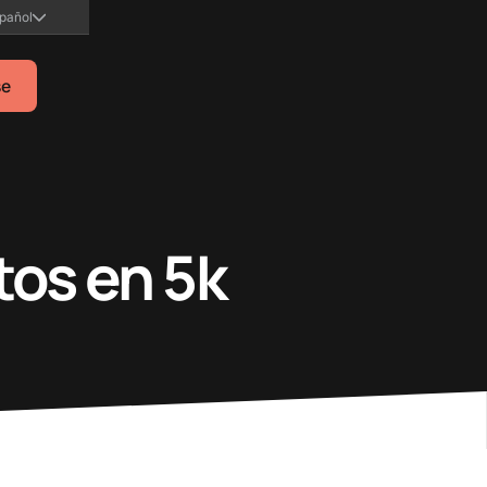
pañol
se
tos en 5k