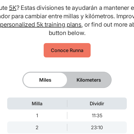
nute
5K
? Estas divisiones te ayudarán a mantener el
ador para cambiar entre millas y kilómetros. Impro
personalized 5k training plans
, or find out more 
button below.
Conoce Runna
Miles
Kilometers
Milla
Dividir
1
11:35
2
23:10