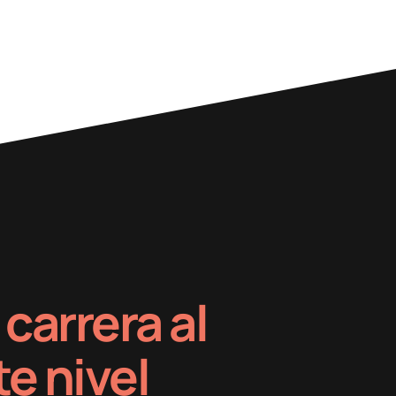
 carrera al
te nivel