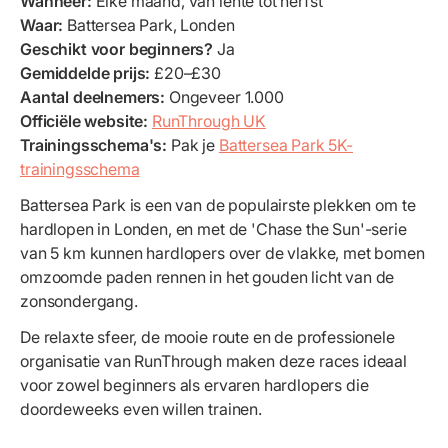
Wanneer:
Elke maand, van lente tot herfst
Waar:
Battersea Park, Londen
Geschikt voor beginners?
Ja
Gemiddelde prijs:
£20–£30
Aantal deelnemers:
Ongeveer 1.000
Officiële website:
RunThrough UK
Trainingsschema's:
Pak je
Battersea Park 5K-
trainingsschema
Battersea Park is een van de populairste plekken om te
hardlopen in Londen, en met de 'Chase the Sun'-serie
van 5 km kunnen hardlopers over de vlakke, met bomen
omzoomde paden rennen in het gouden licht van de
zonsondergang.
De relaxte sfeer, de mooie route en de professionele
organisatie van RunThrough maken deze races ideaal
voor zowel beginners als ervaren hardlopers die
doordeweeks even willen trainen.