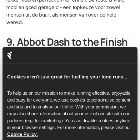
mooi en goed geregeld - een topkeuze voor zowel
mensen uit de buurt als mensen van over de hele
wereld.
9. Abbot Dash to the Finish
Line 5K (New York, VS)
Wanneer:
Begin november
Waar:
Manhattan, New York City
Cookies aren't just great for fuelling your long runs...
Geschikt voor beginners?
Ja
Gemiddelde prijs:
$50–$60
To help us on our mission to make running effective, enjoyable 
Aantal deelnemers:
Ongeveer 10.000
and easy for everyone, we use cookies to personalise content 
Officiële website:
Abbott Dash to the Finish Line 5K
and ads and to analyse our traffic. With your permission, we 
Trainingsschema's:
Pak je
NYC 5K-trainingsschema
may also share information about your use of our site with our 
partners (e.g. for marketing). You can disable cookies anytime 
De Abbott Dash to the Finish Line 5K is een van de meest
in your browser settings. For more information, please visit our 
bekende hardloopwedstrijden van New York City en
Cookie Policy
.
begint het TCS New York City Marathon-weekend. De