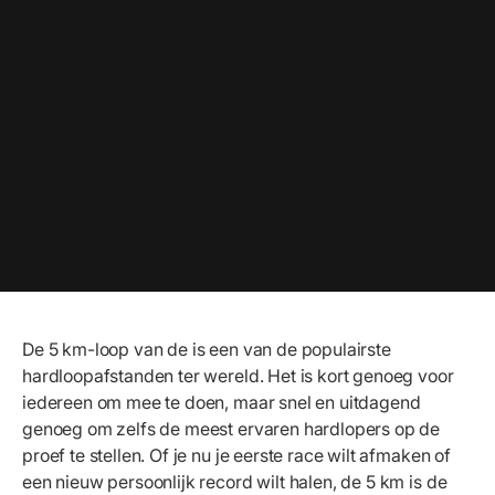
De 5 km-loop van de
is een van de populairste
hardloopafstanden ter wereld. Het is kort genoeg voor
iedereen om mee te doen, maar snel en uitdagend
genoeg om zelfs de meest ervaren hardlopers op de
proef te stellen. Of je nu je eerste race wilt afmaken of
een nieuw persoonlijk record wilt halen, de 5 km is de