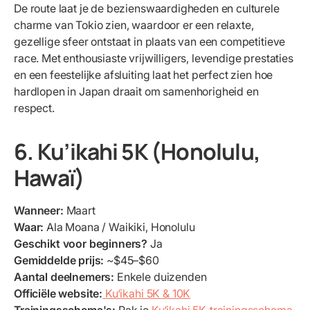
De route laat je de bezienswaardigheden en culturele
charme van Tokio zien, waardoor er een relaxte,
gezellige sfeer ontstaat in plaats van een competitieve
race. Met enthousiaste vrijwilligers, levendige prestaties
en een feestelijke afsluiting laat het perfect zien hoe
hardlopen in Japan draait om samenhorigheid en
respect.
6. Ku’ikahi 5K (Honolulu,
Hawaï)
Wanneer:
Maart
Waar:
Ala Moana / Waikiki, Honolulu
Geschikt voor beginners?
Ja
Gemiddelde prijs:
~$45–$60
Aantal deelnemers:
Enkele duizenden
Officiële website:
Ku‘ikahi 5K & 10K
Trainingsschema's:
Pak je
Ku‘ikahi 5K-trainingsschema