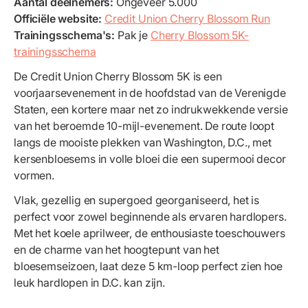
Aantal deelnemers:
Ongeveer 5.000
Officiële website:
Credit Union Cherry Blossom Run
Trainingsschema's:
Pak je
Cherry Blossom 5K-
trainingsschema
De Credit Union Cherry Blossom 5K is een
voorjaarsevenement in de hoofdstad van de Verenigde
Staten, een kortere maar net zo indrukwekkende versie
van het beroemde 10-mijl-evenement. De route loopt
langs de mooiste plekken van Washington, D.C., met
kersenbloesems in volle bloei die een supermooi decor
vormen.
Vlak, gezellig en supergoed georganiseerd, het is
perfect voor zowel beginnende als ervaren hardlopers.
Met het koele aprilweer, de enthousiaste toeschouwers
en de charme van het hoogtepunt van het
bloesemseizoen, laat deze 5 km-loop perfect zien hoe
leuk hardlopen in D.C. kan zijn.