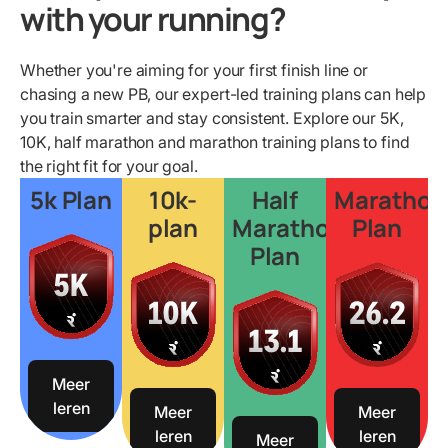
with your running?
Whether you're aiming for your first finish line or
chasing a new PB, our expert-led training plans can help
you train smarter and stay consistent. Explore our 5K,
10K, half marathon and marathon training plans to find
the right fit for your goal.
5k Plan
10k-
Half
Marathon
plan
Marathon
Plan
Plan
Meer
leren
Meer
Meer
leren
leren
Meer