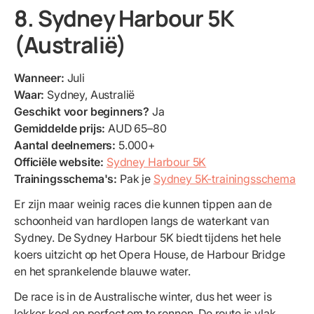
8. Sydney Harbour 5K
(Australië)
Wanneer:
Juli
Waar:
Sydney, Australië
Geschikt voor beginners?
Ja
Gemiddelde prijs:
AUD 65–80
Aantal deelnemers:
5.000+
Officiële website:
Sydney Harbour 5K
Trainingsschema's:
Pak je
Sydney 5K-trainingsschema
Er zijn maar weinig races die kunnen tippen aan de
schoonheid van hardlopen langs de waterkant van
Sydney. De Sydney Harbour 5K biedt tijdens het hele
koers uitzicht op het Opera House, de Harbour Bridge
en het sprankelende blauwe water.
De race is in de Australische winter, dus het weer is
lekker koel en perfect om te rennen. De route is vlak,