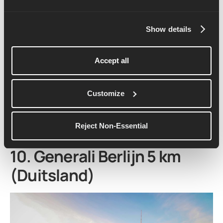
route gaat door Midtown Manhattan, langs bekende
plekken zoals het VN-gebouw en Grand Central Station,
Show details
en eindigt dan helemaal in Central Park bij de beroemde
finishlijn van de marathon.
Accept all
Het is een vlakke, snelle en elektrische race die de sfeer
van de stad goed laat zien. Met juichende menigten, een
top organisatie en een geweldige sfeer is dit een
Customize
evenement dat je niet mag missen als je de magie van
een marathonweekend wilt proeven, zonder de
volledige 42,2 kilometer te lopen.
Reject Non-Essential
10. Generali Berlijn 5 km
(Duitsland)