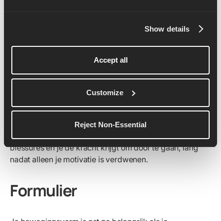
op, waardoor het zelfvertrouwen groeit, de consistentie
wordt versterkt en de kans op tegenslagen afneemt.
Show details
Deze sessies gaan niet over het najagen van cijfers of
prestatiecijfers. Ze gaan over luisteren, leren en je
lichaam de
reset
geven die het nodig heeft. Het resultaat
Accept all
is een stabielere, kalmere mentaliteit die je bij elke run
meeneemt en je helpt je kalmte te bewaren wanneer de
Customize
training intens wordt.
Door zowel je lichaam als je geest te trainen, creëert
Stretch & Stability veerkracht die lang meegaat -
Reject Non-Essential
waardoor je consistent blijft, je beschermt tegen
blessures en je de kracht krijgt om door te gaan, lang
nadat alleen je motivatie is verdwenen.
Formulier