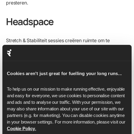
presteren.
Headspace
Stretch & Stabiliteit sessies creëren ruimte om te
vertragen, af te stemmen en opnieuw contact te maken
met je lichaam - het opbouwen van balans, mobiliteit en
controle die elke stap die je neemt ondersteunen. Net zo
belangrijk is dat ze zowel mentale als fysieke kracht
Cookies aren't just great for fuelling your long runs...
opbouwen, waardoor ze net zo waardevol zijn voor je
hoofd als voor je benen.
To help us on our mission to make running effective, enjoyable 
Elke sessie is een
kans om geduld, focus en
and easy for everyone, we use cookies to personalise content 
zelfbewustzijn te oefenen.
Door langzaam en met
and ads and to analyse our traffic. With your permission, we 
intentie te bewegen, merk je strakheid,
may also share information about your use of our site with our 
onevenwichtigheden en kleine gebieden van
partners (e.g. for marketing). You can disable cookies anytime 
in your browser settings. For more information, please visit our 
vooruitgang op die je anders misschien zou missen.
Cookie Policy
.
Week na week stapelen deze kleine verbeteringen zich