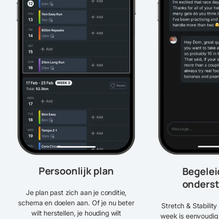
Persoonlijk plan
Begelei
onders
Je plan past zich aan je conditie,
schema en doelen aan. Of je nu beter
Stretch & Stabilit
wilt herstellen, je houding wilt
week is eenvoudig