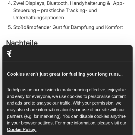
Zwei Displays, Bluetooth, Handyhalterung & -App-
Steuerung – praktische Tracking- und
Unterhaltungsoptionen
Stoßdämpfender Gurt für Dämpfung und Komfort
Nachteile
Der Gehmodus ist auf niedrigere
Geschwindigkeiten begrenzt, was für schnellere
Geher einschränkend sein kann.
Cookies aren't just great for fuelling your long runs...
Nicht so stabil und geräumig wie große Laufbänder
To help us on our mission to make running effective, enjoyable 
Warum wir es lieben
and easy for everyone, we use cookies to personalise content 
and ads and to analyse our traffic. With your permission, we 
Das
GoPlus 2-in-1-Klapp-Laufband
mit zwei Displays ist
may also share information about your use of our site with our 
das beste Laufband insgesamt, weil es Leistung,
partners (e.g. for marketing). You can disable cookies anytime 
Vielseitigkeit und Preis super in Einklang bringt. Im
in your browser settings. For more information, please visit our 
Cookie Policy
.
Gegensatz zu vielen anderen Laufbändern, die nur