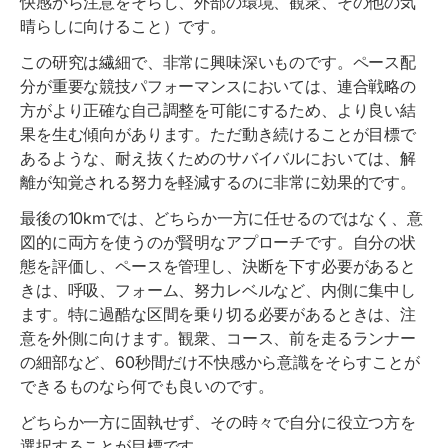
快感から注意をそらし、外部の環境、観衆、その他の気
晴らしに向けること）です。
この研究は繊細で、非常に興味深いものです。ペース配
分が重要な競技パフォーマンスにおいては、連合戦略の
方がより正確な自己調整を可能にするため、より良い結
果を生む傾向があります。ただ動き続けることが目標で
あるような、耐え抜くためのサバイバルにおいては、解
離が知覚される努力を軽減するのに非常に効果的です。
最後の10kmでは、どちらか一方に任せるのではなく、意
図的に両方を使うのが賢明なアプローチです。自分の状
態を評価し、ペースを管理し、決断を下す必要があると
きは、呼吸、フォーム、努力レベルなど、内側に集中し
ます。特に過酷な区間を乗り切る必要があるときは、注
意を外側に向けます。観衆、コース、前を走るランナー
の細部など、60秒間だけ不快感から意識をそらすことが
できるものなら何でも良いのです。
どちらか一方に固執せず、その時々で自分に役立つ方を
選択することが目標です。