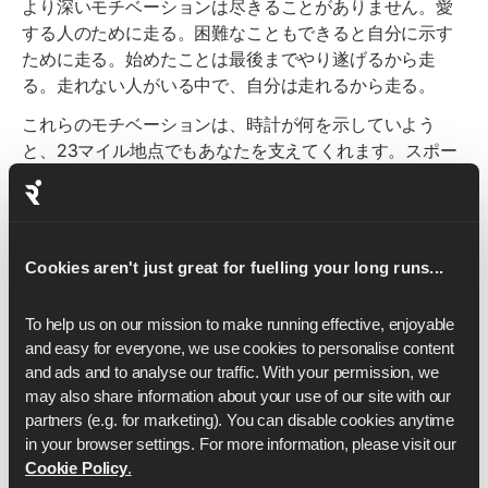
より深いモチベーションは尽きることがありません。愛
する人のために走る。困難なこともできると自分に示す
ために走る。始めたことは最後までやり遂げるから走
る。走れない人がいる中で、自分は走れるから走る。
これらのモチベーションは、時計が何を示していよう
と、23マイル地点でもあなたを支えてくれます。スポー
ツ心理学者は、「意味に基づくモチベーション」を、持
久系イベントの困難な局面でアスリートが利用できる最
も信頼性の高いリソースの一つとして一貫して説明して
います。始める前に自分のモチベーションを知っておき
Cookies aren't just great for fuelling your long runs...
ましょう。目につく場所に書き留め、準備しておきまし
ょう。
To help us on our mission to make running effective, enjoyable 
and easy for everyone, we use cookies to personalise content 
ボディランゲージをコントロールする
and ads and to analyse our traffic. With your permission, we 
may also share information about your use of our site with our 
これは直感に反し、あまり議論されていません。エイミ
partners (e.g. for marketing). You can disable cookies anytime 
ー・カディの研究とそれに続くスポーツ心理学の研究
in your browser settings. For more information, please visit our 
は、ボディランゲージが精神状態と双方向の関係にある
Cookie Policy
.
ことを示しています。つまり、ボディランゲージは感情