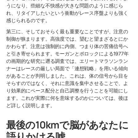
うになり、些細な不快感が大きな問題のように感じら
れ、リタイアしたいという衝動がレース序盤よりも強く
感じられるのです。
第三に、そしておそらく最も重要なことですが、注意の
制御が狭まります。高強度では、望むと望まざるとにか
かわらず、注意は強制的に内側、つまり体の苦痛信号へ
と引き寄せられます。モーガンとポロックによる1977年
の画期的な研究に遡る調査では、エリートマラソンラン
ナーはレースの厳しい局面で「連想戦略」を用いる傾向
があることが判明しました。これは、体の信号から目を
そらすのではなく、それに意識を集中させることで、よ
り効果的にペース配分と自己調整を行うことを可能にし
ます。これが実際に何を意味するのかについては、後ほ
ど詳しく説明します。
最後の10kmで脳があなたに
語りかける嘘