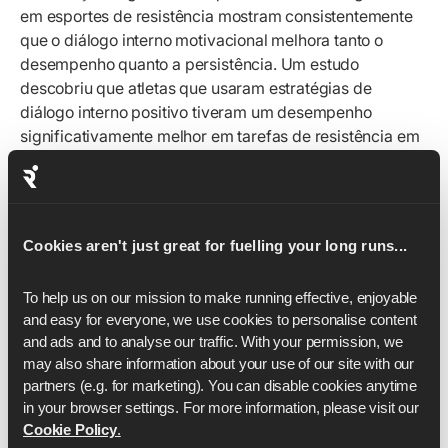
em esportes de resistência mostram consistentemente
que o diálogo interno motivacional melhora tanto o
desempenho quanto a persistência. Um estudo
descobriu que atletas que usaram estratégias de
diálogo interno positivo tiveram um desempenho
significativamente melhor em tarefas de resistência em
comparação com grupos de controle.
A ciência por trás do porquê funciona: um mantra ocupa
sua capacidade de atenção, deixando menos espaço
para os pensamentos catastróficos que tentam dominar.
Cookies aren't just great for fuelling your long runs...
Ele também te ancora no momento presente, em vez de
no futuro assustador.
To help us on our mission to make running effective, enjoyable 
and easy for everyone, we use cookies to personalise content 
Os melhores mantras para os últimos 10km são curtos,
and ads and to analyse our traffic. With your permission, we 
pessoais e no tempo presente. Eles podem ser
may also share information about your use of our site with our 
instrucionais ("suave e forte", "mantenha a postura",
partners (e.g. for marketing). You can disable cookies anytime 
"pés leves") ou motivacionais ("você treinou para isso",
in your browser settings. For more information, please visit our 
"continue em frente", "quase lá"). Crucialmente, eles
Cookie Policy
.