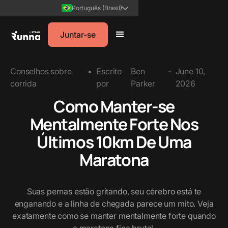
Português (Brasil)
Juntar-se
Conselhos sobre
•
Escrito
Ben
-
June 10,
corrida
por
Parker
2026
Como Manter-se
Mentalmente Forte Nos
Últimos 10km De Uma
Maratona
Suas pernas estão gritando, seu cérebro está te
enganando e a linha de chegada parece um mito. Veja
exatamente como se manter mentalmente forte quando