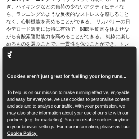
ぎ、ハイキングなどの負荷の少ないアクティビティな
ら、ランニングのような反復的なストレスを感じること
なく、心肺機能を高めることができる。 リカバリーの日
やデロード週間には特に有効で、関節や筋肉を休ませな
がら有酸素運動能力を高めることができる。 純粋に楽し
めるものを選ぶことで、一貫性を保つことができ、トレ
ーニングのバリエーションも増える。
筋力トレーニング：
走行距離が増えるにつれて、筋力ト
レーニングがより重要になる。 大臀筋、ハムストリング
Cookies aren't just great for fuelling your long runs...
ス、ふくらはぎ、体幹をターゲットにしたエクササイズ
は、姿勢、安定性、ランニングの経済性を向上させ、ロ
ングランでもフォームをキープしやすくする。 また、筋
To help us on our mission to make running effective, enjoyable 
肉が強ければ関節にかかる衝撃も軽減され、週当たりの
and easy for everyone, we use cookies to personalise content 
and ads and to analyse our traffic. With your permission, we 
運動量が増えるにつれて怪我のリスクも低くなる。
may also share information about your use of our site with our 
週に1～2回の集中セッションでも、長距離への適応力に
partners (e.g. for marketing). You can disable cookies anytime 
顕著な違いが出る。
in your browser settings. For more information, please visit our 
Cookie Policy
.
Runnasのプランでは、これらのセッションをスケジュー