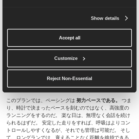
ルに組み込み、あなたの経験や利用可能な器具に合わせ
て調整するので、すべてのワークアウトがあなたの持久
Show details
力目標をサポートする。
ペース配分
Accept all
Customize
さらに走るときは、安定ペースを保つことだ。 すべての
マイルを同じスピードで走ることが重要なのではなく、
快適なランを完走し、時間をかけて持久力をつけること
Reject Non-Essential
ができるよう、適切な努力を見つけることが重要なの
だ。
このプランでは、ペーシングは
努力ベースである。
つま
り、時計で決まったペースを刻むのではなく、高強度の
ランニングをするのだ。 楽な日は、無理なく会話を続け
られるはずだ。 安定した走りをすれば、呼吸はよりコン
トロールしやすくなるが、それでも管理は可能だ。 そし
て、ロングランでは、衰えることなく距離を維持できる