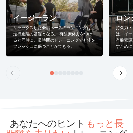
イージーラン
ロン
リラックスした会話ペースのランニングは、
持久力ト
走行距離の基礎となる。 有酸素体力をつけ
は、イー
ると同時に、長時間のトレーニングでも体を
有酸素運
フレッシュに保つことができる。
すために
あなたへのヒント
もっと長