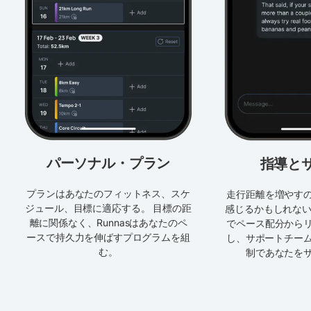
パーソナル・プラン
指導と
プランはあなたのフィットネス、スケ
走行距離を増やす
ジュール、目標に適応する。 目標の距
感じるかもしれない
離に関係なく、Runnasはあなたのペ
でペース配分から
ースで持久力を伸ばすプログラムを組
し、サポートチーム
む。
制であなたを