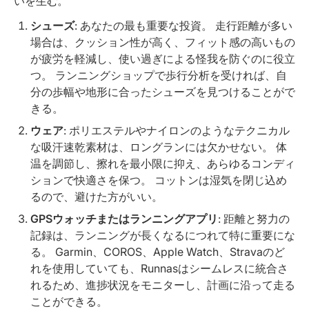
いを生む。
シューズ
: あなたの最も重要な投資。 走行距離が多い
場合は、クッション性が高く、フィット感の高いもの
が疲労を軽減し、使い過ぎによる怪我を防ぐのに役立
つ。 ランニングショップで歩行分析を受ければ、自
分の歩幅や地形に合ったシューズを見つけることがで
きる。
ウェア
: ポリエステルやナイロンのようなテクニカル
な吸汗速乾素材は、ロングランには欠かせない。 体
温を調節し、擦れを最小限に抑え、あらゆるコンディ
ションで快適さを保つ。 コットンは湿気を閉じ込め
るので、避けた方がいい。
GPSウォッチまたはランニングアプリ
: 距離と努力の
記録は、ランニングが長くなるにつれて特に重要にな
る。 Garmin、COROS、Apple Watch、Stravaのど
れを使用していても、Runnasはシームレスに統合さ
れるため、進捗状況をモニターし、計画に沿って走る
ことができる。