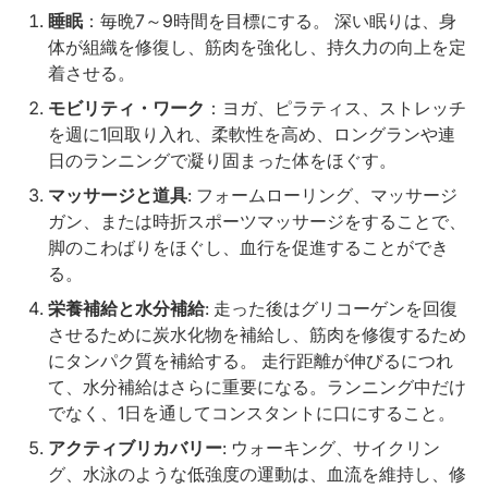
睡眠
：毎晩7～9時間を目標にする。 深い眠りは、身
体が組織を修復し、筋肉を強化し、持久力の向上を定
着させる。
モビリティ・ワーク
：ヨガ、ピラティス、ストレッチ
を週に1回取り入れ、柔軟性を高め、ロングランや連
日のランニングで凝り固まった体をほぐす。
マッサージと道具
: フォームローリング、マッサージ
ガン、または時折スポーツマッサージをすることで、
脚のこわばりをほぐし、血行を促進することができ
る。
栄養補給と水分補給
: 走った後はグリコーゲンを回復
させるために炭水化物を補給し、筋肉を修復するため
にタンパク質を補給する。 走行距離が伸びるにつれ
て、水分補給はさらに重要になる。ランニング中だけ
でなく、1日を通してコンスタントに口にすること。
アクティブリカバリー
: ウォーキング、サイクリン
グ、水泳のような低強度の運動は、血流を維持し、修