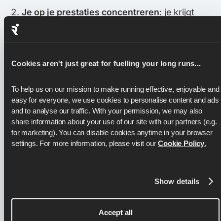
Je op je prestaties concentreren
: je krijgt
audio-aanwijzingen wanneer je moet
vertragen, versnellen, stoppen of starten met
hardlopen, zodat jij je kunt concentreren op je
Cookies aren't just great for fuelling your long runs...
hardloopprestaties
Precies achterhalen wat je tempo is en
To help us on our mission to make running effective, enjoyable and 
hoeveel verder je moet lopen
om elke ronde
easy for everyone, we use cookies to personalise content and ads 
en trainingssessie te voltooien
and to analyse our traffic. With your permission, we may also 
share information about your use of our site with our partners (e.g. 
Je prestaties en de moeilijkheidsgraad van
for marketing). You can disable cookies anytime in your browser 
je trainingen evalueren
door elke voltooide
settings. For more information, please visit our 
Cookie Policy
.
sessie te vergelijken met de doelen die Runna
voor je heeft gesteld
Show details
Na elke sessie al je fitnessgegevens
bekijken
en je vooruitgang bijhouden
Accept all
Je voltooide COROS-hardloopsessies weer