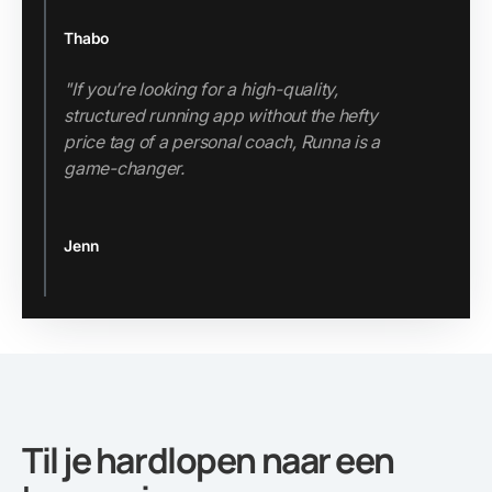
Thabo
"If you’re looking for a high-quality,
structured running app without the hefty
price tag of a personal coach, Runna is a
game-changer.
Jenn
Slide 2 of 3.
Til je hardlopen naar een