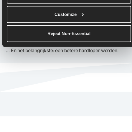
met Runna synchroniseren
om bij te blijven
met je trainingsplan
Customize
Je volgende trainingen automatisch
bijwerken in COROS
wanneer je van plan
Reject Non-Essential
wisselt
… En het belangrijkste: een betere hardloper worden.