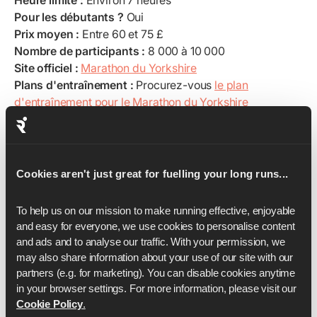
Heure limite :
Environ 7 heures
Pour les débutants ?
Oui
Prix moyen :
Entre 60 et 75 £
Nombre de participants :
8 000 à 10 000
Site officiel :
Marathon du Yorkshire
Plans d'entraînement :
Procurez-vous
le plan
d'entraînement pour le Marathon du Yorkshire
Le marathon du Yorkshire vous fait traverser l'un des
sites les plus historiques d'Angleterre : York, avec sa
cathédrale, ses remparts et sa belle architecture. La
Cookies aren't just great for fuelling your long runs...
ligne d'arrivée au Yorkshire Rose est emblématique et
donne lieu à un photo-op gratifiant. L'itinéraire comporte
To help us on our mission to make running effective, enjoyable 
des terrains vallonnés, vous devrez donc intégrer des
and easy for everyone, we use cookies to personalise content 
collines à votre entraînement.
and ads and to analyse our traffic. With your permission, we 
Le soutien de la foule est chaleureux et local, ce qui
may also share information about your use of our site with our 
donne un fort sentiment de communauté. Le temps
partners (e.g. for marketing). You can disable cookies anytime 
d'automne signifie que vous pouvez courir dans des
in your browser settings. For more information, please visit our 
Cookie Policy
.
conditions fraîches avec de beaux feuillages, ce qui