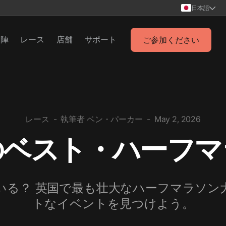
日本語
チ陣
レース
店舗
サポート
ご参加ください
レース
-
執筆者
ベン・パーカー
-
May 2, 2026
のベスト・ハーフマ
る？ 英国で最も壮大なハーフマラソン
トなイベントを見つけよう。