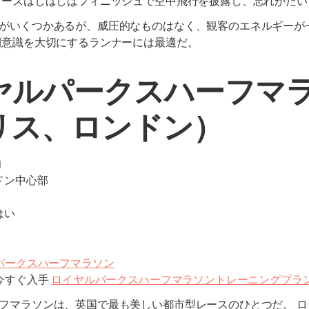
ローズはしばしばフィニッシュで空中飛行を披露し、忘れがた
がいくつかあるが、威圧的なものはなく、観客のエネルギーが
間意識を大切にするランナーには最適だ。
イヤルパークスハーフマ
リス、ロンドン）
旬
ン中心部
間
はい
パークスハーフマラソン
今すぐ入手
ロイヤルパークスハーフマラソントレーニングプラ
フマラソンは、英国で最も美しい都市型レースのひとつだ。 ロ