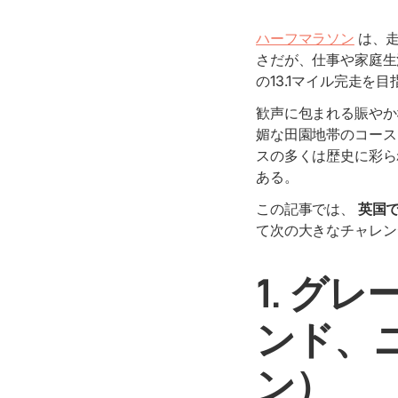
ハーフマラソン
は、走
さだが、仕事や家庭生
の13.1マイル完走
歓声に包まれる賑やか
媚な田園地帯のコース
スの多くは歴史に彩ら
ある。
この記事では、
英国で
て次の大きなチャレン
1. グ
ンド、
ン）