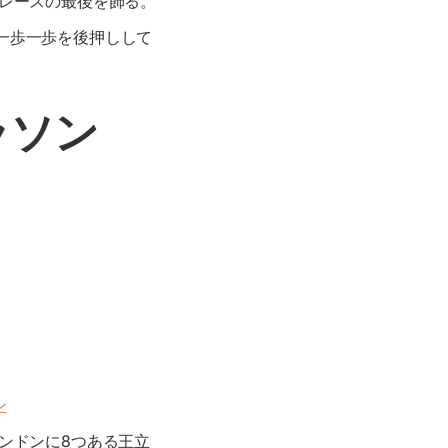
いレースの最後を飾る。
一歩一歩を後押しして
ラソン
ン
ンドンに8つある王立