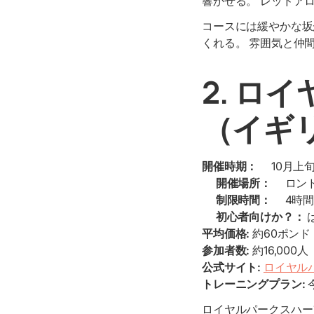
響かせる。 レッドア
コースには緩やかな坂
くれる。 雰囲気と仲
2. ロ
（イギ
開催時期：
10月上
開催場所：
ロンド
制限時間：
4時
初心者向けか？：
平均価格:
約60ポンド
参加者数:
約16,000人
公式サイト:
ロイヤル
トレーニングプラン:
ロイヤルパークスハー