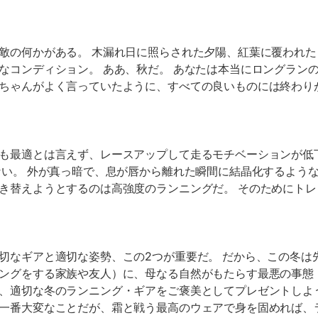
敵の何かがある。 木漏れ日に照らされた夕陽、紅葉に覆われ
なコンディション。 ああ、秋だ。 あなたは本当にロングランの
ちゃんがよく言っていたように、すべての良いものには終わり
も最適とは言えず、レースアップして走るモチベーションが低
ない。 外が真っ暗で、息が唇から離れた瞬間に結晶化するよう
き替えようとするのは高強度のランニングだ。 そのためにト
切なギアと適切な姿勢、この2つが重要だ。 だから、この冬は
ングをする家族や友人）に、母なる自然がもたらす最悪の事態
、適切な冬のランニング・ギアをご褒美としてプレゼントしよ
一番大変なことだが、霜と戦う最高のウェアで身を固めれば、