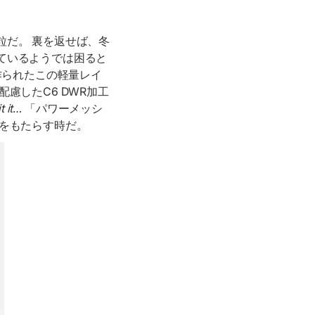
粒だ。 裏を返せば、冬
ているようでは困ると
作られたこの軽量レイ
慮したC6 DWR加工
 it
… 「パワーメッシ
をもたらす時だ。