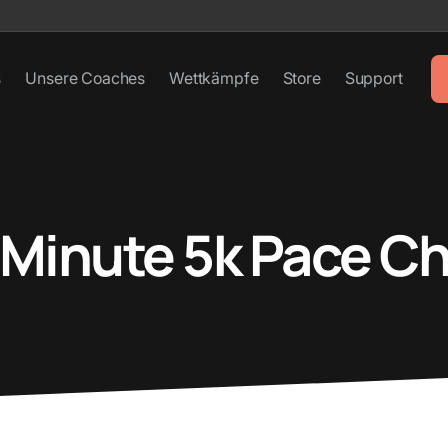
s
Unsere Coaches
Wettkämpfe
Store
Support
-Minute 5k Pace Ch