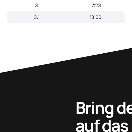
3
17:23
3.1
18:00
Bring d
auf das