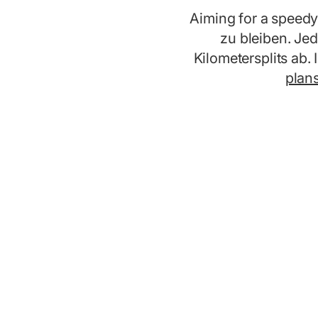
Aiming for a speed
zu bleiben. Je
Kilometersplits ab.
plan