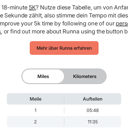
y 18-minute
5K
? Nutze diese Tabelle, um von Anfa
de Sekunde zählt, also stimme dein Tempo mit die
 Improve your 5k time by following one of our
pers
s
, or find out more about Runna using the button 
Mehr über Runna erfahren
Miles
Kilometers
Meile
Aufteilen
1
05:48
2
11:35