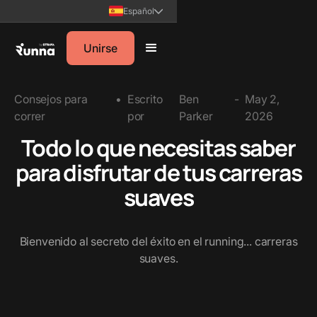
Español
Unirse
Consejos para
•
Escrito
Ben
-
May 2,
correr
por
Parker
2026
Todo lo que necesitas saber
para disfrutar de tus carreras
suaves
Bienvenido al secreto del éxito en el running... carreras
suaves.