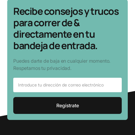
Recibe consejos y trucos
para correr de &
directamente en tu
bandeja de entrada.
Puedes darte de baja en cualquier momento.
Respetamos tu privacidad.