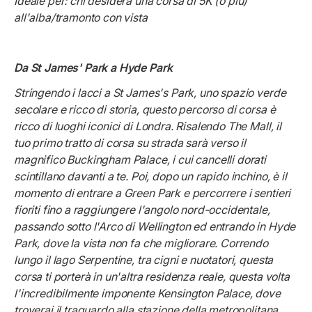
Ideale per: chi desidera una corsa di 5K (o più)
all'alba/tramonto con vista
Da St James' Park a Hyde Park
Stringendo i lacci a St James's Park, uno spazio verde
secolare e ricco di storia, questo percorso di corsa è
ricco di luoghi iconici di Londra. Risalendo The Mall, il
tuo primo tratto di corsa su strada sarà verso il
magnifico Buckingham Palace, i cui cancelli dorati
scintillano davanti a te. Poi, dopo un rapido inchino, è il
momento di entrare a Green Park e percorrere i sentieri
fioriti fino a raggiungere l'angolo nord-occidentale,
passando sotto l'Arco di Wellington ed entrando in Hyde
Park, dove la vista non fa che migliorare. Correndo
lungo il lago Serpentine, tra cigni e nuotatori, questa
corsa ti porterà in un'altra residenza reale, questa volta
l'incredibilmente imponente Kensington Palace, dove
troverai il traguardo alla stazione della metropolitana.