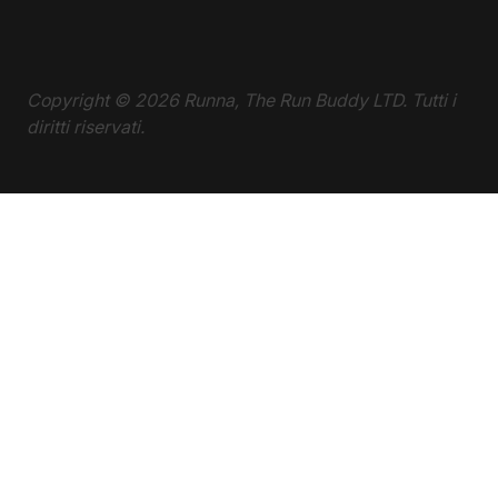
Copyright ©
2026
Runna, The Run Buddy LTD. Tutti i
diritti riservati.