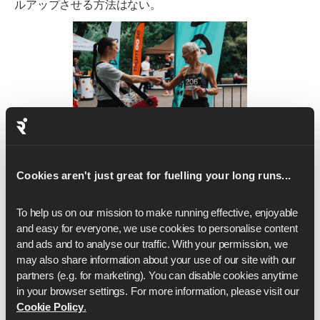
ルアップさせる方法はない。
Cookies aren't just great for fuelling your long runs...
Ready to take the next step
To help us on our mission to make running effective, enjoyable 
and easy for everyone, we use cookies to personalise content 
with your running?
and ads and to analyse our traffic. With your permission, we 
may also share information about your use of our site with our 
partners (e.g. for marketing). You can disable cookies anytime 
Whether you're aiming for your first finish line or
in your browser settings. For more information, please visit our 
chasing a new PB, our expert-led training plans can help
Cookie Policy
.