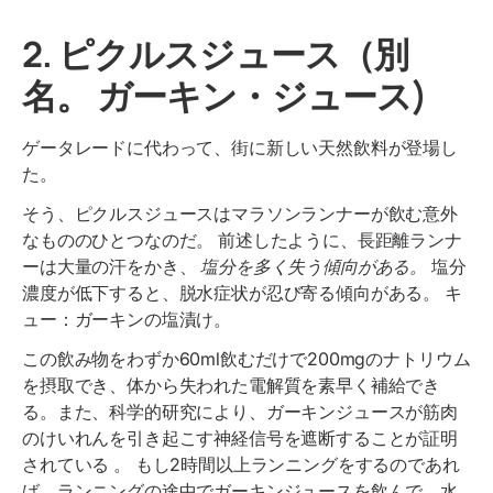
2. ピクルスジュース（別
名。 ガーキン・ジュース)
ゲータレードに代わって、街に新しい天然飲料が登場し
た。
そう、ピクルスジュースはマラソンランナーが飲む意外
なもののひとつなのだ。 前述したように、長距離ランナ
ーは大量の汗をかき、
塩分を多く失う傾向がある。
塩分
濃度が低下すると、脱水症状が忍び寄る傾向がある。 キ
ュー：ガーキンの塩漬け。
この飲み物をわずか60ml飲むだけで200mgのナトリウム
を摂取でき、体から失われた電解質を素早く補給でき
る。また、科学的研究により、ガーキンジュースが筋肉
のけいれんを引き起こす神経信号を遮断することが証明
されている
。 もし2時間以上ランニングをするのであれ
ば、ランニングの途中でガーキンジュースを飲んで、水