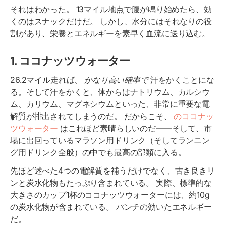
それはわかった。 13マイル地点で腹が鳴り始めたら、効
くのはスナックだけだ。 しかし、水分にはそれなりの役
割があり、栄養とエネルギーを素早く血流に送り込む。
1. ココナッツウォーター
26.2マイル走れば、
かなり高い確率で
汗をかくことにな
る。そして汗をかくと、体からはナトリウム、カルシウ
ム、カリウム、マグネシウムといった、非常に重要な電
解質が排出されてしまうのだ。 だからこそ、
のココナッ
ツウォーター
はこれほど素晴らしいのだ――そして、市
場に出回っているマラソン用ドリンク（そしてランニン
グ用ドリンク全般）の中でも最高の部類に入る。
先ほど述べた4つの電解質を補うだけでなく、古き良きリ
ンと炭水化物もたっぷり含まれている。 実際、標準的な
大きさのカップ1杯のココナッツウォーターには、約10g
の炭水化物が含まれている。 パンチの効いたエネルギー
だ。