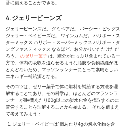
番に備えることができる。
4.
ジェリービーンズ
ジェリービーンズだ。 グミベアだ。 パーシー・ピッグス
ジェリー・ベイビーズだ。 ワインガムだ。 ハリボー・ス
ターミックス ハリボー・スーパーミックス ハリボー・タ
ングファスティックス なるほど、お分かりいただけただ
ろう。
のゼリー菓子
は、糖分がたっぷり含まれている一
方で、体内の吸収を遅らせるような脂肪や食物繊維がほ
とんどないため、マラソンランナーにとって素晴らしい
エネルギー補給源となる。
そのコツは、ゼリー菓子で体に燃料を補給する方法を理
解することであり、その科学は、ほとんどのマラソンラ
ンナーが1時間あたり60g以上の炭水化物を摂取するのに
苦労することを理解することから始まる。 それを踏まえ
て考えてみよう：
ジェリー・ベイビーは1個あたり4gの炭水化物を含