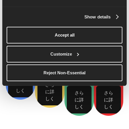
you train smarter and stay consistent. Explore our 5K,
10K, half marathon and marathon training plans to find
the right fit for your goal.
Show details
5k Plan
10kプ
Half
マラソ
ラン
Marathon
ンプラ
Accept all
Plan
ン
Customize
Reject Non-Essential
さら
に詳
さら
しく
に詳
さら
さら
しく
に詳
に詳
しく
しく