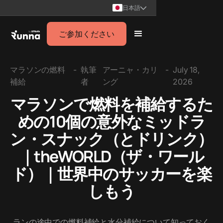
日本語
ご参加ください
マラソンの燃料
-
執筆
アーニャ・カリ
-
July 18,
補給
者
ング
2026
マラソンで燃料を補給するた
めの10個の意外なミッドラ
ン・スナック（とドリンク）
｜theWORLD（ザ・ワール
ド）｜世界中のサッカーを楽
しもう
ランの途中での燃料補給と水分補給について知っておく