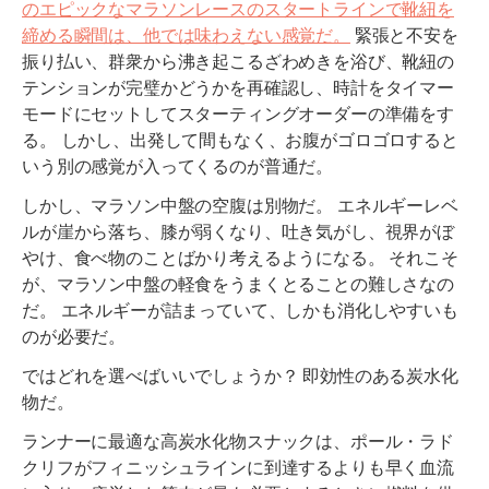
のエピックなマラソンレースのスタートラインで靴紐を
締める瞬間は、他では味わえない感覚だ。
緊張と不安を
振り払い、群衆から沸き起こるざわめきを浴び、靴紐の
テンションが完璧かどうかを再確認し、時計をタイマー
モードにセットしてスターティングオーダーの準備をす
る。 しかし、出発して間もなく、お腹がゴロゴロすると
いう別の感覚が入ってくるのが普通だ。
しかし、マラソン中盤の空腹は別物だ。 エネルギーレベ
ルが崖から落ち、膝が弱くなり、吐き気がし、視界がぼ
やけ、食べ物のことばかり考えるようになる。 それこそ
が、マラソン中盤の軽食をうまくとることの難しさなの
だ。 エネルギーが詰まっていて、しかも消化しやすいも
のが必要だ。
ではどれを選べばいいでしょうか？ 即効性のある炭水化
物だ。
ランナーに最適な高炭水化物スナックは、ポール・ラド
クリフがフィニッシュラインに到達するよりも早く血流