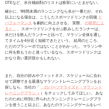
OTEなど、水分補給剤のリストは枚挙にいとまがない。
確かに、1時間未満のランニングなら水が一番だが、それ
以上になる場合は、こうしたスポーツドリンクが回復
と
パフォーマンス
を劇的に向上させる。 実際、
の研究によ
ると、
、スポーツドリンクをがぶ飲みしたランナーは、
水だけを飲んだランナーと比べて、マラソン全体を通し
てタイムを4分近く短縮できたという。 結局のところ、
ただのプラシーボではないことがわかった。 マラソン中
に何を飲もうかと迷っているなら、スポーツドリンクは
かなり良い選択肢かもしれない。
また、自分の好みやフィットネス、スケジュールに合わ
せて調整できる最適なマラソントレーニングプランをお
探しなら、当社の「
」のパーソナライズド・マラソント
レーニングプラン（
）をチェックしてみてほしい。 あな
たのために特別に作られたランニングトレーニングプラ
ンを使うこと以上に、あなたのランニングゲームをレベ