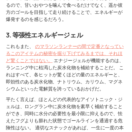
るので、甘いおやつを噛んで食べるだけでなく、遥か彼
方のゴールを目指して走り続けることで、エネルギーが
爆発するのを感じるだろう。
3.
等張性エネルギージェル
これもまた、
のマラソンランナーの間で定番となってい
るこのアイテムの秘密を掘り下げてみるまでは、それほ
ど驚くことではない。
エナジージェルが機能するのは、
ランニング中に枯渇した炭水化物を補給することだ。 こ
れはすべて、各ヒットが驚くほどの量のエネルギーと、
即効性のある炭水化物、ナトリウム、カリウム、マグネ
シウムといった電解質を誇っているおかげだ。
平たく言えば、ほとんどの代表的なアイソトニック・ジ
ェルは、ロングラン中に炭水化物を素早く補給すること
ができ、同時に水分の必要性を最小限に抑えるので、怯
えたフグよりも膨れた状態でゴールラインを通過する危
険性はない。 適切なスナックがあれば、一生に一度の本