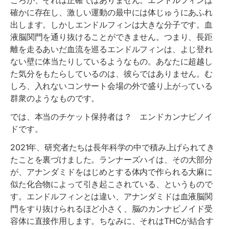
ころが、それは正確ではありません。エンドルフィンは
確かに存在し、激しい運動の最中には体じゅうにあふれ
出します。しかしエンドルフィンは大きな分子です。血
液脳関門を通り抜けることができません。つまり、長距
離を走るあいだ血流を巡るエンドルフィンは、よじ登れ
ない壁に体当たりしているようなもの。あなたに超越し
た気分をもたらしているのは、彼らではありません。む
しろ、入れないコンサート会場の外で盛り上がっている
群衆のようなものです。
では、本当のチケット保持者は？ エンドカンナビノイ
ドです。
2021年、研究者たちは長年科学の中で積み上げられてき
たことを裏づけました。ランナーズハイは、その大部分
が、アナンダミドをはじめとする体内で作られる大麻に
似た化合物によって引き起こされている、というもので
す。エンドルフィンとは違い、アナンダミドは血液脳関
門をすり抜けられるほど小さく、脳のカンナビノイド受
容体に直接作用します。ちなみに、それはTHCが結合す