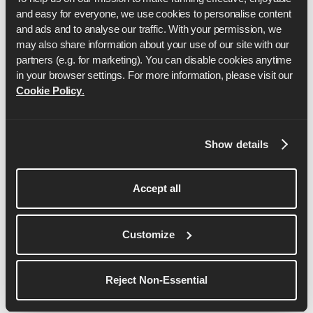
and easy for everyone, we use cookies to personalise content 
and ads and to analyse our traffic. With your permission, we 
may also share information about your use of our site with our 
partners (e.g. for marketing). You can disable cookies anytime 
in your browser settings. For more information, please visit our 
Cookie Policy
.
ベン・パーカー
ベンは6年以上にわたり、プロのランニングコーチ
Show details
として活動し、初心者ランナーからエリートアスリ
ートまで幅広くサポートしてきました。 ベンはイ
ングランド陸上競技連盟公認コーチ、IRONMANコ
Accept all
ーチ、パーソナル・トレーナー、ピラティスインス
トラクターでもあり、Runnasの創設者のひとりで
もある。
Customize
詳細を見る
Reject Non-Essential