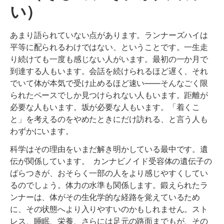
い）
あまり語られていない点があります。ランナーズハイは
平等に配られるわけではない、ということです。一生走
り続けても一度も感じない人がいます。最初の一か月で
到達する人もいます。会話を続けられるほど遅く、それ
でいて体が本気で受け止めるほど速い——そんなごく限
られたペースでしか見つけられない人もいます。距離が
必要な人もいます。坂が必要な人もいます。「着くこ
と」を考えるのをやめたときにだけ訪れる、と言う人も
わずかにいます。
科学はその理由をいまだ解き明かしている最中です。遺
伝が関係しています。 カンナビノイド受容体の遺伝子の
ばらつきが、おそらく一部の人をより感じやすくしてい
るのでしょう。体力の水準も関係します。鍛えられたラ
ンナーは、体がその生化学的な経路を覚えているため
に、その状態へより入りやすいのかもしれません。スト
レス、睡眠、栄養、さらには足元の路面までもが、その