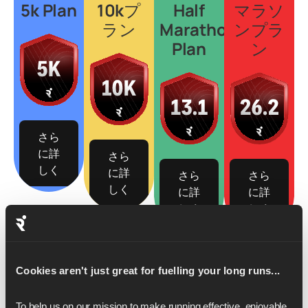
5k Plan
10kプ
Half
マラソ
ラン
Marathon
ンプラ
Plan
ン
さら
に詳
さら
しく
に詳
さら
さら
しく
に詳
に詳
しく
しく
Cookies aren't just great for fuelling your long runs...
To help us on our mission to make running effective, enjoyable 