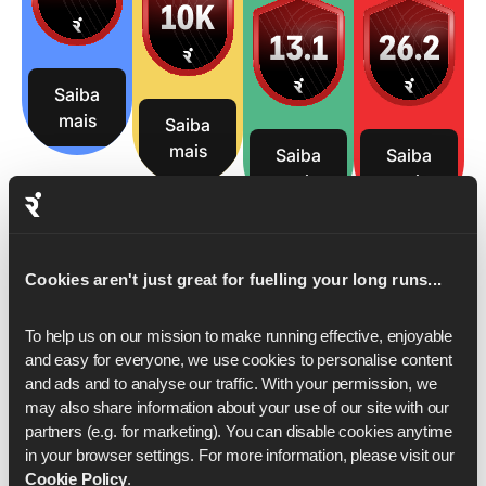
Saiba
mais
Saiba
mais
Saiba
Saiba
mais
mais
Cookies aren't just great for fuelling your long runs...
To help us on our mission to make running effective, enjoyable 
and easy for everyone, we use cookies to personalise content 
and ads and to analyse our traffic. With your permission, we 
may also share information about your use of our site with our 
partners (e.g. for marketing). You can disable cookies anytime 
in your browser settings. For more information, please visit our 
Cookie Policy
.