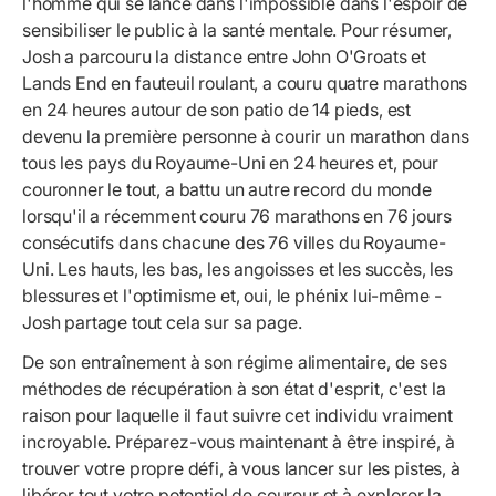
l'homme qui se lance dans l'impossible dans l'espoir de
sensibiliser le public à la santé mentale. Pour résumer,
Josh a parcouru la distance entre John O'Groats et
Lands End en fauteuil roulant, a couru quatre marathons
en 24 heures autour de son patio de 14 pieds, est
devenu la première personne à courir un marathon dans
tous les pays du Royaume-Uni en 24 heures et, pour
couronner le tout, a battu un autre record du monde
lorsqu'il a récemment couru 76 marathons en 76 jours
consécutifs dans chacune des 76 villes du Royaume-
Uni. Les hauts, les bas, les angoisses et les succès, les
blessures et l'optimisme et, oui, le phénix lui-même -
Josh partage tout cela sur sa page.
De son entraînement à son régime alimentaire, de ses
méthodes de récupération à son état d'esprit, c'est la
raison pour laquelle il faut suivre cet individu vraiment
incroyable. Préparez-vous maintenant à être inspiré, à
trouver votre propre défi, à vous lancer sur les pistes, à
libérer tout votre potentiel de coureur et à explorer la