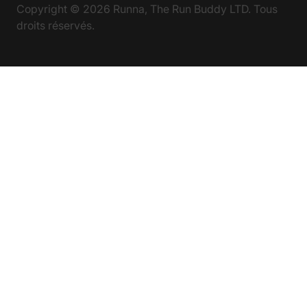
Copyright ©
2026
Runna, The Run Buddy LTD. Tous
droits réservés.