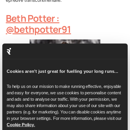
épreuve transcontinentale.
Beth Potter :
@bethpotter91
Cookies aren't just great for fuelling your long runs...
To help us on our mission to make running effective, enjoyable 
and easy for everyone, we use cookies to personalise content 
and ads and to analyse our traffic. With your permission, we 
Olympien. Jeux du Commonwealth. Championne
may also share information about your use of our site with our 
d'Europe. Et, pour couronner le tout, elle détient
partners (e.g. for marketing). You can disable cookies anytime 
également le record du monde du 5 km sur route le plus
in your browser settings. For more information, please visit our 
rapide, qu'elle a couru en 14:41. En résumé, si vous êtes
Cookie Policy
.