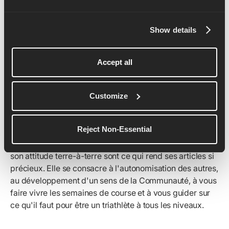
un coureur à la recherche d'inspiration, de motivation et
d'informations sur ce qu'il faut faire pour être
performant au plus haut niveau, vous devez cliquer sur
Show details
le bouton "suivre" de l'IG de Beth Potter. La création est
un trésor de moments de course épiques, de conseils
Accept all
d'entraînement, de sa progression sur la scène
mondiale, d'une transition de la course progressive au
triathlon, et d'un aperçu du régime d'entraînement
Customize
nécessaire pour être le meilleur, c'est un flux qui vaut la
peine d'être suivi.
Reject Non-Essential
Et le meilleur : il ne s'agit pas seulement des kilomètres
et des médailles, car la positivité contagieuse de Beth et
son attitude terre-à-terre sont ce qui rend ses articles si
précieux. Elle se consacre à l'autonomisation des autres,
au développement d'un sens de la Communauté, à vous
faire vivre les semaines de course et à vous guider sur
ce qu'il faut pour être un triathlète à tous les niveaux.