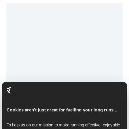
April 5, 2024
15 courses aux États-Unis que tout
coureur doit faire
Cookies aren't just great for fuelling your long runs...
Dans un pays qui regorge de courses épiques,
celles-ci sont peut-être nos préférées.
To help us on our mission to make running effective, enjoyable 