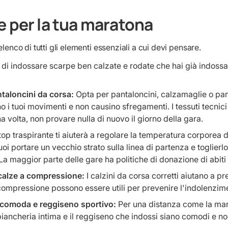
e per la tua maratona
elenco di tutti gli elementi essenziali a cui devi pensare.
 di indossare scarpe ben calzate e rodate che hai già indossat
taloncini da corsa:
Opta per pantaloncini, calzamaglie o pan
o i tuoi movimenti e non causino sfregamenti. I tessuti tecnici 
a volta, non provare nulla di nuovo il giorno della gara.
top traspirante ti aiuterà a regolare la temperatura corporea du
oi portare un vecchio strato sulla linea di partenza e toglier
. La maggior parte delle gare ha politiche di donazione di abit
calze a compressione:
I calzini da corsa corretti aiutano a pr
 compressione possono essere utili per prevenire l'indolenzime
 comoda e reggiseno sportivo:
Per una distanza come la mar
biancheria intima e il reggiseno che indossi siano comodi e non