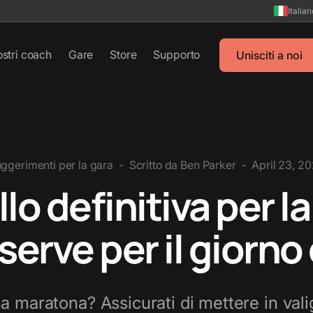
Italia
ostri coach
Gare
Store
Supporto
Unisciti a noi
ggerimenti per la gara
-
Scritto da
Ben Parker
-
April 23, 2
ollo definitiva per 
 serve per il giorno
a maratona? Assicurati di mettere in valig