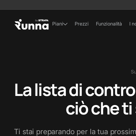
Piani
Prezzi
Funzionalità
I n
Su
La lista di contr
ciò che ti
Ti stai preparando per la tua prossim