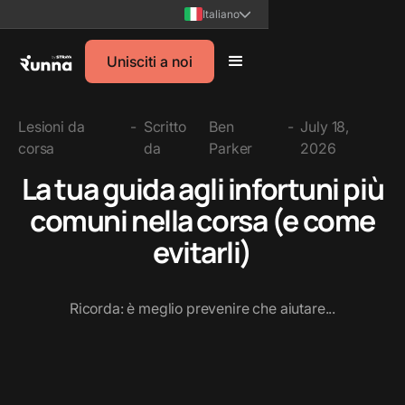
Italiano
Unisciti a noi
Lesioni da
-
Scritto
Ben
-
July 18,
corsa
da
Parker
2026
La tua guida agli infortuni più
comuni nella corsa (e come
evitarli)
Ricorda: è meglio prevenire che aiutare...