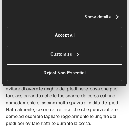
Show details
Unghie dei piedi nere
Scarpe che si adattano & Rifinitura regolare
Accept all
Le unghie nere dei piedi fanno parte del percorso di ogni
Customize
runner e sono un souvenir colorato che sicuramente
raccoglierai dopo qualche corsa. Ma non sono un
Reject Non-Essential
distintivo d'onore da indossare.
Non ci credo proprio
.
Ok, forse un po'. L'obiettivo è comunque quello di
evitare di avere le unghie dei piedi nere, cosa che puoi
fare assicurandoti che le tue scarpe da corsa calzino
comodamente e lascino molto spazio alle dita dei piedi.
Naturalmente, ci sono altre tecniche che puoi adottare,
come ad esempio tagliare regolarmente le unghie dei
piedi per evitare l'attrito durante la corsa.