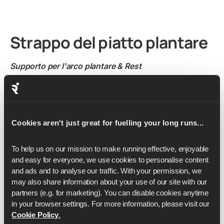
Strappo del piatto plantare
Supporto per l'arco plantare & Rest
La placca plantare del piede può non essere la parola
d'ordine, ma gioca un ruolo fondamentale nel tuo
Cookies aren't just great for fuelling your long runs...
percorso di corsa. E quando diciamo che
è davvero
, in
realtà intendiamo dire che
è davvero,
Quindi, per evitare
To help us on our mission to make running effective, enjoyable 
che questa struttura si strappi, fai quello che ti abbiamo
and easy for everyone, we use cookies to personalise content 
già detto 1.789.469 volte e investi in un paio di Scarpe
and ads and to analyse our traffic. With your permission, we 
da corsa che offrano un sostegno adeguato all'arco
may also share information about your use of our site with our 
plantare. Quindi inizia a dare priorità a un periodo di
partners (e.g. for marketing). You can disable cookies anytime 
riposo adeguato tra una corsa e l'altra per permettere al
in your browser settings. For more information, please visit our 
piede di recuperare completamente. E non dimenticare
Cookie Policy
.
di riscaldarti prima di metterti in viaggio.