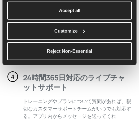
ントの大手プロバイダーと提携し、ランナーの皆
Accept all
さまに、ここだけの限定割引を提供しています
イベントや大会に参加する
3
Customize
トレイルランニング、タイムトライアル、ソーシ
Reject Non-Essential
ャルランクラブミーティングなど、直接参加でき
るランニングイベントに申し込む
24時間365日対応のライブチャ
4
ットサポート
トレーニングやプランについて質問があれば、親
切なカスタマーサポートチームがいつでも対応す
る。アプリ内からメッセージを送ってくれ