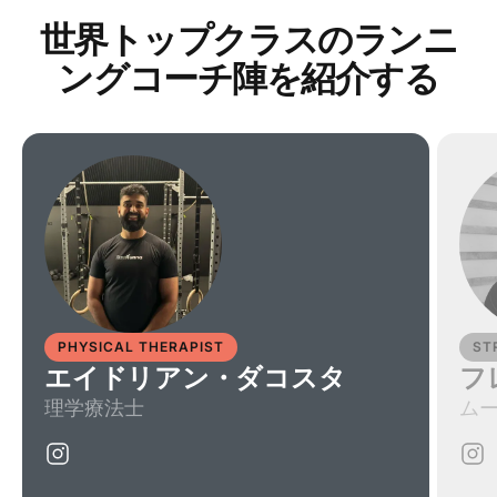
世界トップクラスのランニ
ングコーチ陣を紹介する
PHYSICAL THERAPIST
ST
エイドリアン・ダコスタ
フ
理学療法士
ム