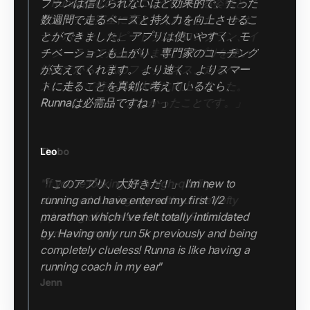
「Runnaは私のランニングに対する姿勢とア
プローチを完全に変えてくれました。 今は
テンポラン、スピードラン、ロングラン、イ
ージーランで走っています。 アプリを使い
始めてから、私のフィットネス、走るペー
ス、そして持久力は大幅に向上しました。
Runnaなしにはできなかったことです。」
Thabo
"If you’re looking for a high-quality,
structured running app without the hefty
price tag of a personal coach, Runna is a
game-changer.
Jenn