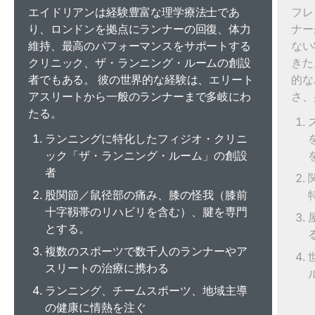
エイドリアンは経験豊富な理学療法士であ
フレ
り、ロンドンを拠点にランナーの回復、体力
ナー
維持、最高のパフォーマンスをサポートする
ない
クリニック、ザ・ランニング・ルームの創設
きた
者でもある。 彼の世界的な経験は、エリート
的な
アスリートから一般のランナーまで多岐にわ
さ、
たる。
ランニングに特化したフィジオ・クリニ
ック「ザ・ランニング・ルーム」の創設
者
股関節／鼠径部の痛み、膝の怪我（膝前
十字靱帯のリハビリを含む）、腱を専門
とする。
複数のスポーツで数千人のランナーやア
スリートの治療に携わる
ランニング、チームスポーツ、地域主導
の健康に情熱を注ぐ