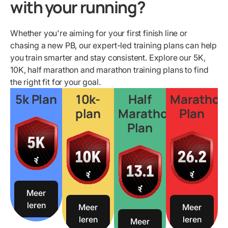
with your running?
Whether you're aiming for your first finish line or
chasing a new PB, our expert-led training plans can help
you train smarter and stay consistent. Explore our 5K,
10K, half marathon and marathon training plans to find
the right fit for your goal.
5k Plan
10k-
Half
Marathon
plan
Marathon
Plan
Plan
Meer
leren
Meer
Meer
leren
leren
Meer