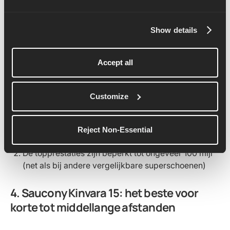
Hier kopen:
Nike winkel
Voordelen:
Show details
FLYPLATE van koolstofvezel over de hele lengte,
voor een uitstekende energieteruggave
Accept all
Ontworpen voor betere stabiliteit dan vorige versies
Stuiterende en snelle schoen die ideaal is voor
Customize
wedstrijden
Minpunten
Reject Non-Essential
Duurder dan andere schoenen
De topprestaties zijn beperkt tot ongeveer 100 mijl
(net als bij andere vergelijkbare superschoenen)
4. Saucony Kinvara 15: het beste voor
korte tot middellange afstanden