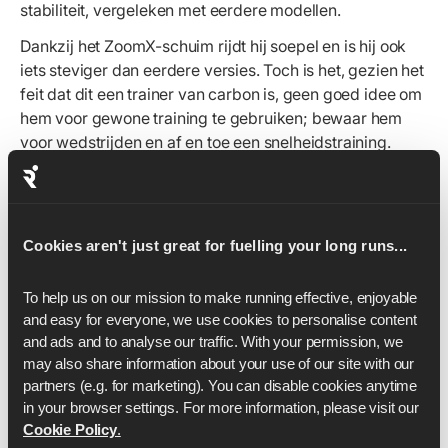
stabiliteit, vergeleken met eerdere modellen.
Dankzij het ZoomX-schuim rijdt hij soepel en is hij ook
iets steviger dan eerdere versies. Toch is het, gezien het
feit dat dit een trainer van carbon is, geen goed idee om
hem voor gewone training te gebruiken; bewaar hem
voor wedstrijden en af en toe een snelheidstraining.
Maar gezien de beperkte duurzaamheid (van ongeveer
100 mijl op zijn best, raceklaar) en de hoge prijs, zou je
dat sowieso niet willen doen.
Cookies aren't just great for fuelling your long runs...
Hij valt klein volgens de officiële website van Nike, dus
ze raden aan een maatje groter te nemen.
To help us on our mission to make running effective, enjoyable 
Geschikt voor:
Racen
and easy for everyone, we use cookies to personalise content 
and ads and to analyse our traffic. With your permission, we 
Gewicht:
190g/6,7oz (Heren 10 US)
may also share information about your use of our site with our 
Druppel:
6mm
partners (e.g. for marketing). You can disable cookies anytime 
in your browser settings. For more information, please visit our 
Prijs:
$270
Cookie Policy
.