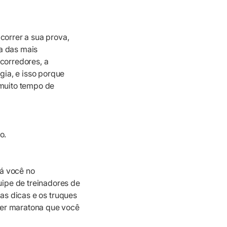
correr a sua prova,
ma das mais
 corredores, a
ia, e isso porque
muito tempo de
to.
rá você no
ipe de treinadores de
 as dicas e os truques
uer maratona
que você