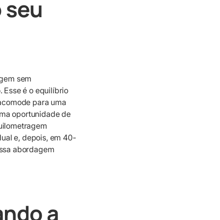
 seu
ragem sem
Esse é o equilíbrio
se acomode para uma
 uma oportunidade de
quilometragem
al e, depois, em 40-
essa abordagem
ando a