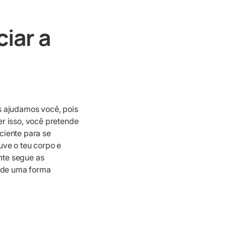
iar a
s ajudamos você, pois
r isso, você pretende
iciente para se
uve o teu corpo e
nte segue as
i de uma forma