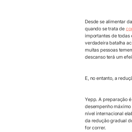
Desde se alimentar da
quando se trata de
co
importantes de todas é
verdadeira batalha ac
muitas pessoas temem
descanso terá um efe
E, no entanto, a reduç
Yepp. A preparação é 
desempenho máximo par
nível internacional el
da redução gradual do
for correr.