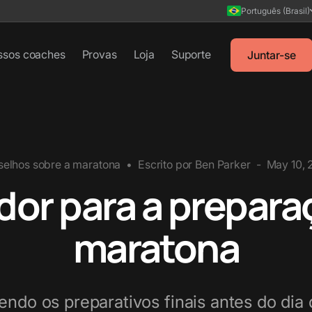
Português (Brasil)
ssos coaches
Provas
Loja
Suporte
Juntar-se
elhos sobre a maratona
•
Escrito por
Ben Parker
-
May 10, 
dor para a prepara
maratona
endo os preparativos finais antes do dia 