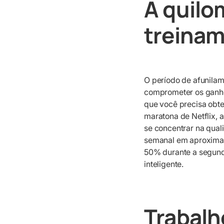
A quilo
treina
O período de afunila
comprometer os ganhos
que você precisa obte
maratona de Netflix, 
se concentrar na qual
semanal em aproximad
50% durante a segund
inteligente.
Trabalh