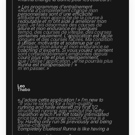
«Runna a complètement changé mon
attitude et mon approche de la course à
pied. Je fais désormais des courses de
tempo, des courses de vitesse, des courses
longues et des courses faciles. Ma condition
physique, mon allure et mon endurance se
sont considérablement améliorées depuis
que j'utilise l'application. Je ne pourrais plus
m'en passer. »
Thabo
"If you’re looking for a high-quality,
structured running app without the hefty
price tag of a personal coach, Runna is a
game-changer.