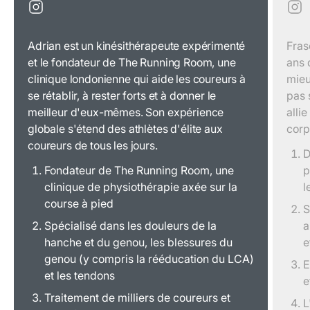
Adrian est un kinésithérapeute expérimenté
Fras
et le fondateur de The Running Room, une
ans 
clinique londonienne qui aide les coureurs à
mieu
se rétablir, à rester forts et à donner le
pas 
meilleur d'eux-mêmes. Son expérience
allie
globale s'étend des athlètes d'élite aux
corp
coureurs de tous les jours.
D
Fondateur de The Running Room, une
p
clinique de physiothérapie axée sur la
l
course à pied
S
Spécialisé dans les douleurs de la
a
hanche et du genou, les blessures du
e
genou (y compris la rééducation du LCA)
E
et les tendons
e
Traitement de milliers de coureurs et
L