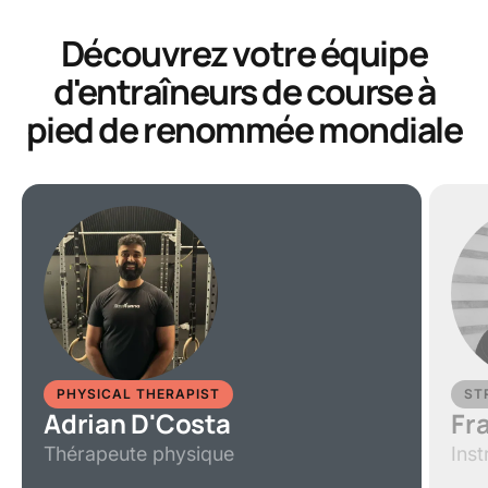
Découvrez votre équipe
d'entraîneurs de course à
pied de renommée mondiale
PHYSICAL THERAPIST
ST
Adrian D'Costa
Fr
Thérapeute physique
Ins