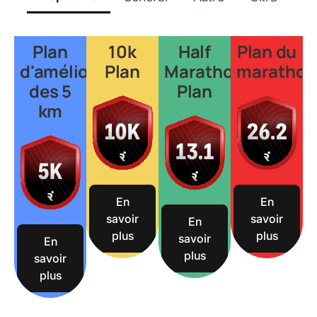
Plan
10k
Half
Plan du
d'amélioration
Plan
Marathon
marathon
des 5
Plan
km
En
En
savoir
savoir
En
plus
plus
savoir
En
plus
savoir
plus