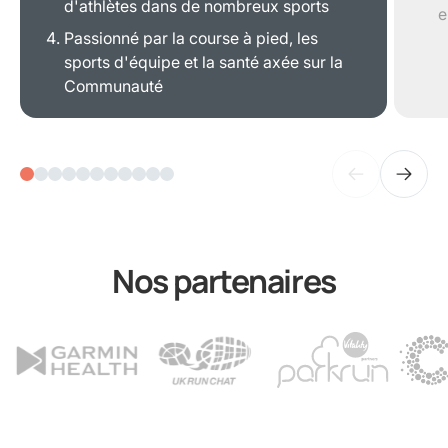
d'athlètes dans de nombreux sports
e
Passionné par la course à pied, les
sports d'équipe et la santé axée sur la
Communauté
Nos partenaires