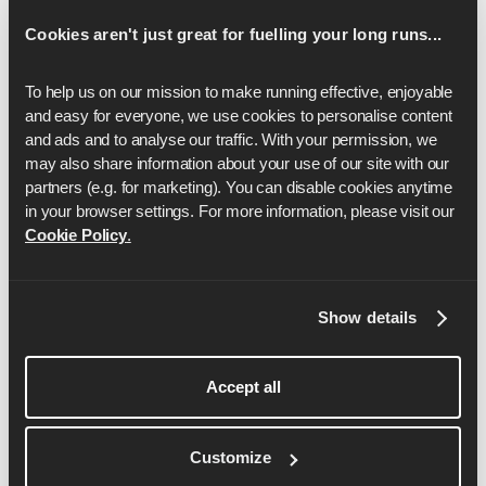
Cookies aren't just great for fuelling your long runs...
Devenez un membre Runna
To help us on our mission to make running effective, enjoyable 
and easy for everyone, we use cookies to personalise content 
and ads and to analyse our traffic. With your permission, we 
Rejoignez la Communauté
1
may also share information about your use of our site with our 
partners (e.g. for marketing). You can disable cookies anytime 
Restez motivé et responsable en rejoignant une
in your browser settings. For more information, please visit our 
communauté privée de milliers de coureurs du
Cookie Policy
.
monde entier
Obtenez des réductions &
2
Show details
Nous nous sommes associés aux principaux
fournisseurs de nutrition, de vêtements,
Accept all
d'événements et de compléments alimentaires
afin d'offrir des réductions exclusives aux
Customize
coureurs