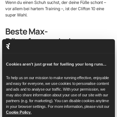
Wenn du einen Schuh suchst, der deine Füße schont –
vor allem bei hartem Training –, ist der Clifton 10 eine
super Wahl.
Beste Max-
Dämpfungsschuhe
Perfekt für Regenerationsläufe, Langstrecken oder
Läufer, die ein weiches, schützendes Fahrgefühl
Cookies aren't just great for fuelling your long runs...
wünschen.
Max-gepolsterte Schuhe sind schnell zu den
To help us on our mission to make running effective, enjoyable 
beliebtesten Turnschuhen auf dem Markt geworden –
and easy for everyone, we use cookies to personalise content 
und das aus gutem Grund. Da moderne
and ads and to analyse our traffic. With your permission, we 
Laufschaumstoffe immer weiter verbessert werden,
may also share information about your use of our site with our 
finden Marken Wege, mehr Dämpfung unter den Füßen
partners (e.g. for marketing). You can disable cookies anytime 
zu packen, ohne dass das Gewicht viel höher wird oder
in your browser settings. For more information, please visit our 
Cookie Policy
.
die Stabilität leidet. Das Ergebnis? Schuhe, die sich