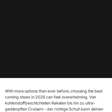
With more options than ever before, choosing the best
running shoes in 2026 can feel overwhelming. Von
kohlenstoffbeschichteten Raketen bis hin zu ultra-
gedämpften Cruisern - der richtige Schuh kann deinen