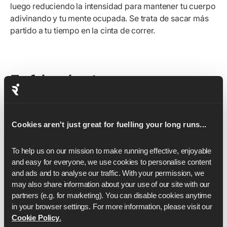
luego reduciendo la intensidad para mantener tu cuerpo
adivinando y tu mente ocupada. Se trata de sacar más
partido a tu tiempo en la cinta de correr.
Enfriamiento y
estiramientos
Muestra amor a tus músculos
Cookies aren't just great for fuelling your long runs...
To help us on our mission to make running effective, enjoyable 
A medida que la cinta se ralentiza, es tu oportunidad de
and easy for everyone, we use cookies to personalise content 
disfrutar de un final tranquilo de tu entrenamiento,
and ads and to analyse our traffic. With your permission, we 
disminuyendo gradualmente el ritmo hasta una
may also share information about your use of our site with our 
partners (e.g. for marketing). You can disable cookies anytime 
caminata enérgica antes de bajarte. Así, en lugar de
in your browser settings. For more information, please visit our 
escatimar en tus enfriamientos, realizarás un
Cookie Policy
.
enfriamiento (y estiramiento) exhaustivo que mejorará