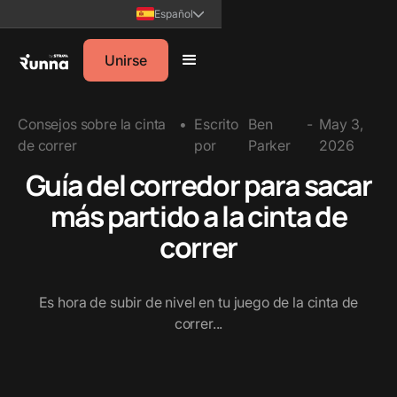
Español
Unirse
Consejos sobre la cinta
•
Escrito
Ben
-
May 3,
de correr
por
Parker
2026
Guía del corredor para sacar
más partido a la cinta de
correr
Es hora de subir de nivel en tu juego de la cinta de
correr...