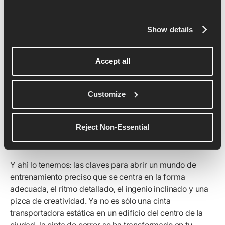
tu recuperación. Se trata de dar a tus músculos un poco
de amor después de correr con un enfriamiento dirigido
Show details
a las piernas, las caderas y la parte baja de la espalda.
Confía en nosotros: tu cuerpo te lo agradecerá con
mucho menos dolor y mucha más flexibilidad.
Accept all
Customize
To Sum It All Up
Reject Non-Essential
Eleva tus triunfos en la cinta de correr
Y ahí lo tenemos: las claves para abrir un mundo de
entrenamiento preciso que se centra en la forma
adecuada, el ritmo detallado, el ingenio inclinado y una
pizca de creatividad. Ya no es sólo una cinta
transportadora estática en un edificio del centro de la