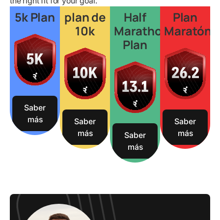
the right fit for your goal.
5k Plan
plan de
Half
Plan
10k
Marathon
Maratón
Plan
Saber
más
Saber
Saber
más
más
Saber
más