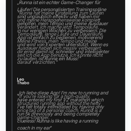
"Runna hat meine Einstellung zum Laufen
und meine Herangehensweise komplett
verändert. Ich mache jetzt Tempoläufe,
Tempoläufe, lange Läufe und Dauerläufe.
Meine Fitness, mein Tempo und meine
Ausdauer haben sich massiv verbessert,
seit ich die App benutze. Ich könnte nicht
darauf verzichten.“
Thabo
"If you’re looking for a high-quality,
structured running app without the hefty
price tag of a personal coach, Runna is a
game-changer.