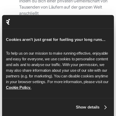
indem du dich einer privaten Gemeinschaft von
Tausenden von Läufern auf der ganzen Welt
anschließt
Rabatte erhalten & Angebote
2
Wir haben uns mit führenden Ernährungs-,
Cookies aren't just great for fuelling your long runs...
Kleidungs-, Event- und
Nahrungsergänzungsmittel-Anbietern
To help us on our mission to make running effective, enjoyable 
zusammengetan, um exklusive Rabatte für
and easy for everyone, we use cookies to personalise content 
Läufer:innen anzubieten
and ads and to analyse our traffic. With your permission, we 
may also share information about your use of our site with our 
partners (e.g. for marketing). You can disable cookies anytime 
An Veranstaltungen und
3
in your browser settings. For more information, please visit our 
Wettbewerben teilnehmen
Cookie Policy
.
Melde dich für unsere persönlichen
Laufveranstaltungen wie Trailruns, Zeitläufe und
Show details
gesellige Lauftreffs an