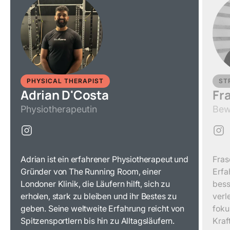
PHYSICAL THERAPIST
ST
Adrian D'Costa
Fr
Physiotherapeutin
Bew
Adrian ist ein erfahrener Physiotherapeut und
Fras
Gründer von The Running Room, einer
Erfa
Londoner Klinik, die Läufern hilft, sich zu
bess
erholen, stark zu bleiben und ihr Bestes zu
verl
geben. Seine weltweite Erfahrung reicht von
foku
Spitzensportlern bis hin zu Alltagsläufern.
Kraf