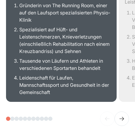
Leis
Gründerin von The Running Room, einer
auf den Laufsport spezialisierten Physio-
L
Klinik
V
B
Spezialisiert auf Hüft- und
Leistenschmerzen, Knieverletzungen
S
(einschließlich Rehabilitation nach einem
V
Kreuzbandriss) und Sehnen
S
Tausende von Läufern und Athleten in
H
verschiedenen Sportarten behandelt
B
Leidenschaft für Laufen,
E
Mannschaftssport und Gesundheit in der
E
Gemeinschaft