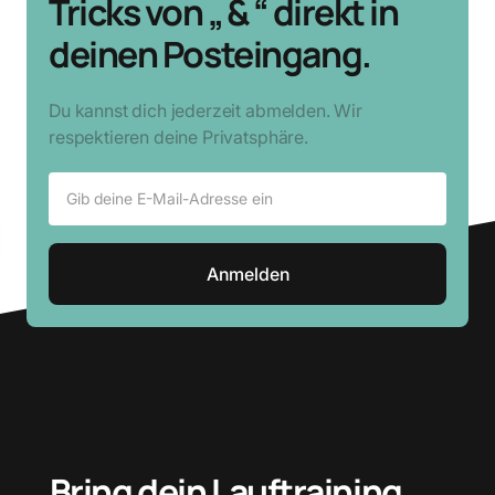
Tricks von „ & “ direkt in
deinen Posteingang.
Du kannst dich jederzeit abmelden. Wir
respektieren deine Privatsphäre.
Bring dein Lauftraining