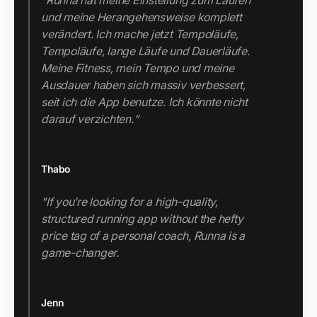
"Runna hat meine Einstellung zum Laufen
und meine Herangehensweise komplett
verändert. Ich mache jetzt Tempoläufe,
Tempoläufe, lange Läufe und Dauerläufe.
Meine Fitness, mein Tempo und meine
Ausdauer haben sich massiv verbessert,
seit ich die App benutze. Ich könnte nicht
darauf verzichten.“
Thabo
"If you’re looking for a high-quality,
structured running app without the hefty
price tag of a personal coach, Runna is a
game-changer.
Jenn